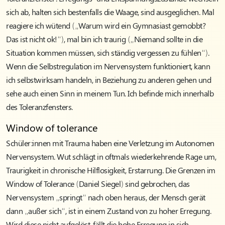
sich ab, halten sich bestenfalls die Waage, sind ausgeglichen. Mal
reagiere ich wütend („Warum wird ein Gymnasiast gemobbt?
Das ist nicht ok!“), mal bin ich traurig („Niemand sollte in die
Situation kommen müssen, sich ständig vergessen zu fühlen“).
Wenn die Selbstregulation im Nervensystem funktioniert, kann
ich selbstwirksam handeln, in Beziehung zu anderen gehen und
sehe auch einen Sinn in meinem Tun. Ich befinde mich innerhalb
des Toleranzfensters.
Window of tolerance
Schüler:innen mit Trauma haben eine Verletzung im Autonomen
Nervensystem. Wut schlägt in oftmals wiederkehrende Rage um,
Traurigkeit in chronische Hilflosigkeit, Erstarrung. Die Grenzen im
Window of Tolerance (Daniel Siegel) sind gebrochen, das
Nervensystem „springt“ nach oben heraus, der Mensch gerät
dann „außer sich“, ist in einem Zustand von zu hoher Erregung.
Wird diese nicht aufgelöst, fällt die hohe Erregung in sich