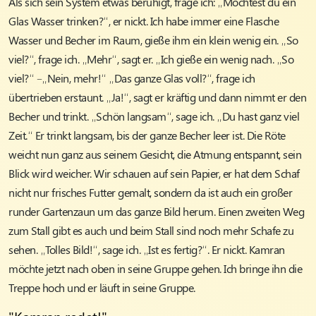
Als sich sein System etwas beruhigt, frage ich: „Möchtest du ein
Glas Wasser trinken?“, er nickt. Ich habe immer eine Flasche
Wasser und Becher im Raum, gieße ihm ein klein wenig ein. „So
viel?“, frage ich. „Mehr“, sagt er. „Ich gieße ein wenig nach. „So
viel?“ –„Nein, mehr!“ „Das ganze Glas voll?“, frage ich
übertrieben erstaunt. „Ja!“, sagt er kräftig und dann nimmt er den
Becher und trinkt. „Schön langsam“, sage ich. „Du hast ganz viel
Zeit.“ Er trinkt langsam, bis der ganze Becher leer ist. Die Röte
weicht nun ganz aus seinem Gesicht, die Atmung entspannt, sein
Blick wird weicher. Wir schauen auf sein Papier, er hat dem Schaf
nicht nur frisches Futter gemalt, sondern da ist auch ein großer
runder Gartenzaun um das ganze Bild herum. Einen zweiten Weg
zum Stall gibt es auch und beim Stall sind noch mehr Schafe zu
sehen. „Tolles Bild!“, sage ich. „Ist es fertig?“. Er nickt. Kamran
möchte jetzt nach oben in seine Gruppe gehen. Ich bringe ihn die
Treppe hoch und er läuft in seine Gruppe.