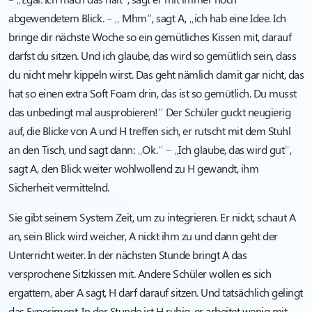
abgewendetem Blick. – „ Mhm“, sagt A, „ich hab eine Idee. Ich
bringe dir nächste Woche so ein gemütliches Kissen mit, darauf
darfst du sitzen. Und ich glaube, das wird so gemütlich sein, dass
du nicht mehr kippeln wirst. Das geht nämlich damit gar nicht, das
hat so einen extra Soft Foam drin, das ist so gemütlich. Du musst
das unbedingt mal ausprobieren!“ Der Schüler guckt neugierig
auf, die Blicke von A und H treffen sich, er rutscht mit dem Stuhl
an den Tisch, und sagt dann: „Ok.“ – „Ich glaube, das wird gut“,
sagt A, den Blick weiter wohlwollend zu H gewandt, ihm
Sicherheit vermittelnd.
Sie gibt seinem System Zeit, um zu integrieren. Er nickt, schaut A
an, sein Blick wird weicher, A nickt ihm zu und dann geht der
Unterricht weiter. In der nächsten Stunde bringt A das
versprochene Sitzkissen mit. Andere Schüler wollen es sich
ergattern, aber A sagt, H darf darauf sitzen. Und tatsächlich gelingt
das Experiment. In der Stunde ist H ruhig, er arbeitet wenig mit,