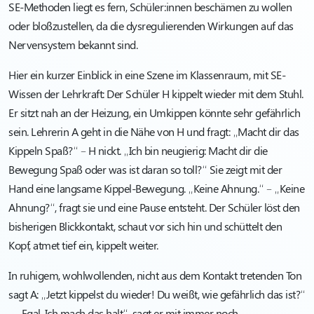
SE-Methoden liegt es fern, Schüler:innen beschämen zu wollen
oder bloßzustellen, da die dysregulierenden Wirkungen auf das
Nervensystem bekannt sind.
Hier ein kurzer Einblick in eine Szene im Klassenraum, mit SE-
Wissen der Lehrkraft: Der Schüler H kippelt wieder mit dem Stuhl.
Er sitzt nah an der Heizung, ein Umkippen könnte sehr gefährlich
sein. Lehrerin A geht in die Nähe von H und fragt: „Macht dir das
Kippeln Spaß?“ – H nickt. „Ich bin neugierig: Macht dir die
Bewegung Spaß oder was ist daran so toll?“ Sie zeigt mit der
Hand eine langsame Kippel-Bewegung. „Keine Ahnung.“ – „Keine
Ahnung?“, fragt sie und eine Pause entsteht. Der Schüler löst den
bisherigen Blickkontakt, schaut vor sich hin und schüttelt den
Kopf, atmet tief ein, kippelt weiter.
In ruhigem, wohlwollenden, nicht aus dem Kontakt tretenden Ton
sagt A: „Jetzt kippelst du wieder! Du weißt, wie gefährlich das ist?“
– „Egal. Ich mach das halt“, sagt er mit immer noch