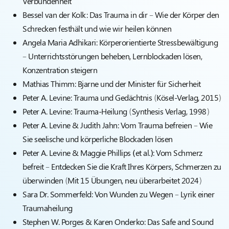
Verbundenheit
Bessel van der Kolk:
Das Trauma in dir – Wie der Körper den
Schrecken festhält und wie wir heilen können
Angela Maria Adhikari:
Körperorientierte Stressbewältigung
– Unterrichtsstörungen beheben, Lernblockaden lösen,
Konzentration steigern
Mathias Thimm
: Bjarne und der Minister für Sicherheit
Peter A. Levine
: Trauma und Gedächtnis (Kösel-Verlag, 2015)
Peter A. Levine
: Trauma-Heilung (Synthesis Verlag, 1998)
Peter A. Levine & Judith Jahn
: Vom Trauma befreien – Wie
Sie seelische und körperliche Blockaden lösen
Peter A. Levine & Maggie Phillips (et al.)
: Vom Schmerz
befreit – Entdecken Sie die Kraft Ihres Körpers, Schmerzen zu
überwinden (Mit 15 Übungen, neu überarbeitet 2024)
Sara Dr. Sommerfeld
: Von Wunden zu Wegen – Lyrik einer
Traumaheilung
Stephen W. Porges & Karen Onderko
: Das Safe and Sound